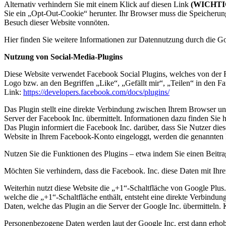
Alternativ verhindern Sie mit einem Klick auf diesen Link
(WICHTIG
Sie ein „Opt-Out-Cookie“ herunter. Ihr Browser muss die Speicherung
Besuch dieser Website vonnöten.
Hier finden Sie weitere Informationen zur Datennutzung durch die G
Nutzung von Social-Media-Plugins
Diese Website verwendet Facebook Social Plugins, welches von der 
Logo bzw. an den Begriffen „Like“, „Gefällt mir“, „Teilen“ in den 
Link:
https://developers.facebook.com/docs/plugins/
Das Plugin stellt eine direkte Verbindung zwischen Ihrem Browser un
Server der Facebook Inc. übermittelt. Informationen dazu finden Sie h
Das Plugin informiert die Facebook Inc. darüber, dass Sie Nutzer dies
Website in Ihrem Facebook-Konto eingeloggt, werden die genannten 
Nutzen Sie die Funktionen des Plugins – etwa indem Sie einen Beitrag
Möchten Sie verhindern, dass die Facebook. Inc. diese Daten mit Ihr
Weiterhin nutzt diese Website die „+1“-Schaltfläche von Google Plu
welche die „+1“-Schaltfläche enthält, entsteht eine direkte Verbind
Daten, welche das Plugin an die Server der Google Inc. übermitteln. K
Personenbezogene Daten werden laut der Google Inc. erst dann erhob