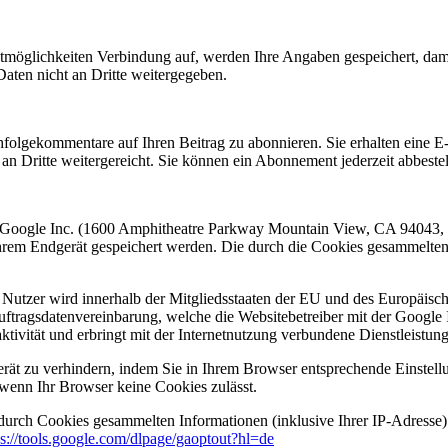
möglichkeiten Verbindung auf, werden Ihre Angaben gespeichert, dami
aten nicht an Dritte weitergegeben.
hfolgekommentare auf Ihren Beitrag zu abonnieren. Sie erhalten eine E
n Dritte weitergereicht. Sie können ein Abonnement jederzeit abbestel
er Google Inc. (1600 Amphitheatre Parkway Mountain View, CA 94043,
hrem Endgerät gespeichert werden. Die durch die Cookies gesammelten
 Nutzer wird innerhalb der Mitgliedsstaaten der EU und des Europäisch
ragsdatenvereinbarung, welche die Websitebetreiber mit der Google Inc
ivität und erbringt mit der Internetnutzung verbundene Dienstleistun
ät zu verhindern, indem Sie in Ihrem Browser entsprechende Einstellun
wenn Ihr Browser keine Cookies zulässt.
durch Cookies gesammelten Informationen (inklusive Ihrer IP-Adresse)
ps://tools.google.com/dlpage/gaoptout?hl=de