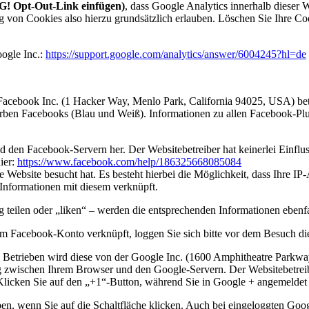
! Opt-Out-Link einfügen)
, dass Google Analytics innerhalb dieser 
 von Cookies also hierzu grundsätzlich erlauben. Löschen Sie Ihre Cook
oogle Inc.:
https://support.google.com/analytics/answer/6004245?hl=de
Facebook Inc. (1 Hacker Way, Menlo Park, California 94025, USA) be
Farben Facebooks (Blau und Weiß). Informationen zu allen Facebook-Plu
d den Facebook-Servern her. Der Websitebetreiber hat keinerlei Einflu
ier:
https://www.facebook.com/help/186325668085084
e Website besucht hat. Es besteht hierbei die Möglichkeit, dass Ihre I
Informationen mit diesem verknüpft.
 teilen oder „liken“ – werden die entsprechenden Informationen ebenfal
em Facebook-Konto verknüpft, loggen Sie sich bitte vor dem Besuch di
s. Betrieben wird diese von der Google Inc. (1600 Amphitheatre Park
ung zwischen Ihrem Browser und den Google-Servern. Der Websitebetreib
licken Sie auf den „+1“-Button, während Sie in Google + angemeldet sind
en, wenn Sie auf die Schaltfläche klicken. Auch bei eingeloggten Goo