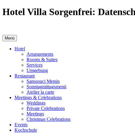
Hotel Villa Sorgenfrei: Datensc
Menü
Hotel
Arrangements
Rooms & Suites
Services
Umgebung
Restaurant
Sanssouci Menüs
Sonntag­mittags­menü
Atelier la carte
Meetings & Celebrations
Weddings
Private Celebrations
Meetings
Christmas Celebrations
Events
Kochschule