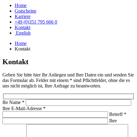
Home
Gutscheine
Karriere
+49 (0)351 795 666 0
Kontakt
English
Home
Kontakt
Kontakt
Geben Sie bitte hier Ihr Anliegen und Ihre Daten ein und senden Sie
das Formular ab. Felder mit einem * sind Pflichtfelder, ohne die es
uns nicht möglich ist, Ihre Anfrage zu beantworten.
Bitte lasse dieses Feld leer.
Ihr Name *
Ihre E-Mail-Adresse *
Betreff *
Ihre