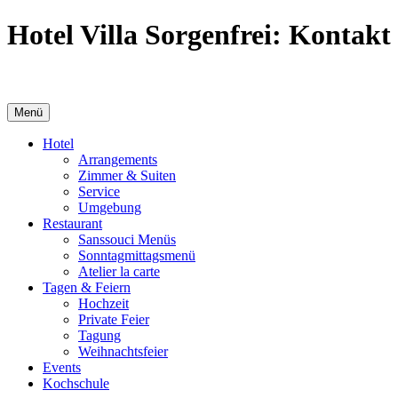
Hotel Villa Sorgenfrei: Kontakt
Menü
Hotel
Arrangements
Zimmer & Suiten
Service
Umgebung
Restaurant
Sanssouci Menüs
Sonntag­mittags­menü
Atelier la carte
Tagen & Feiern
Hochzeit
Private Feier
Tagung
Weihnachtsfeier
Events
Kochschule