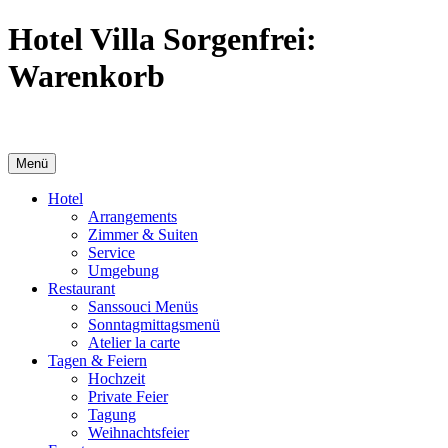
Hotel Villa Sorgenfrei:
Warenkorb
Menü
Hotel
Arrangements
Zimmer & Suiten
Service
Umgebung
Restaurant
Sanssouci Menüs
Sonntag­mittags­menü
Atelier la carte
Tagen & Feiern
Hochzeit
Private Feier
Tagung
Weihnachtsfeier